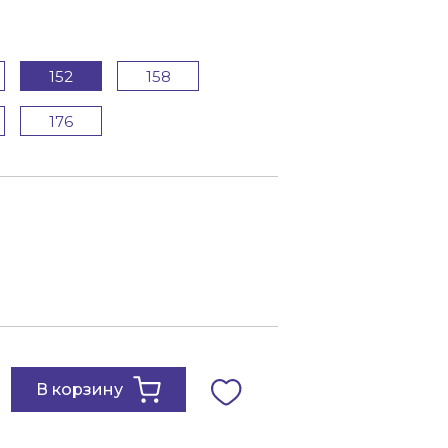
152
158
176