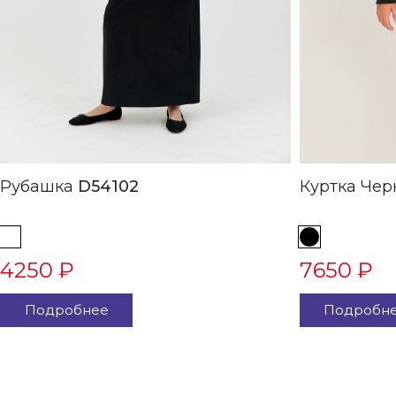
Рубашка
D54102
Куртка
4250 ₽
7650 ₽
Подробнее
Подробн