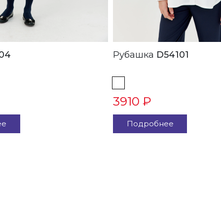
04
Рубашка
D54101
3910 ₽
ее
Подробнее