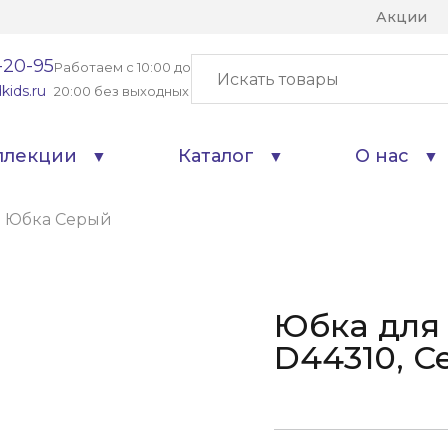
Акции
-20-95
Работаем с 10:00 до
kids.ru
20:00 без выходных
ллекции
Каталог
О нас
0 Юбка Серый
Юбка для
D44310, С