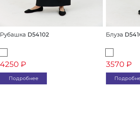
Рубашка
D54102
Блуза
D541
4250 ₽
3570 ₽
Подробнее
Подробн