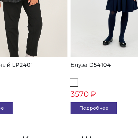
 Черный
LP2401
Блуза
D54104
3570 ₽
ее
Подробнее