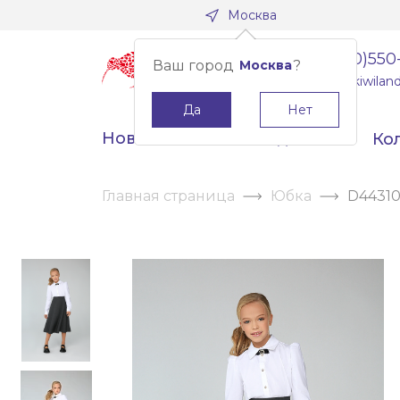
Москва
8(800)550
Ваш город
Москва
?
info@kiwiland
Да
Нет
Новинки
Скидки
Ко
Главная страница
Юбка
D4431