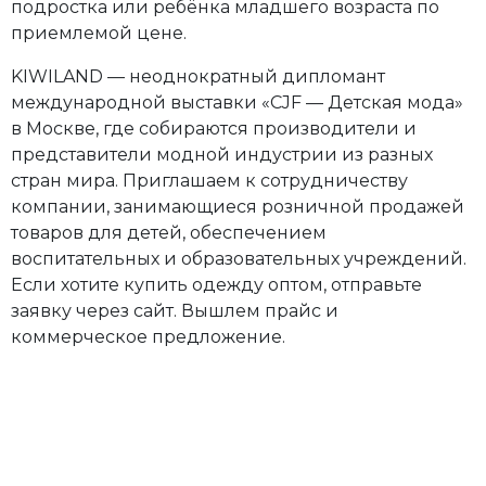
подростка или ребёнка младшего возраста по
приемлемой цене.
да
(
2
)
KIWILAND — неоднократный дипломант
международной выставки «CJF — Детская мода»
Коллекция
в Москве, где собираются производители и
представители модной индустрии из разных
стран мира. Приглашаем к сотрудничеству
Зима
компании, занимающиеся розничной продажей
(
2
)
товаров для детей, обеспечением
Цвет
воспитательных и образовательных учреждений.
Если хотите купить одежду оптом, отправьте
заявку через сайт. Вышлем прайс и
Хаки
коммерческое предложение.
(
1
)
Зеленый
(
1
)
Возраст