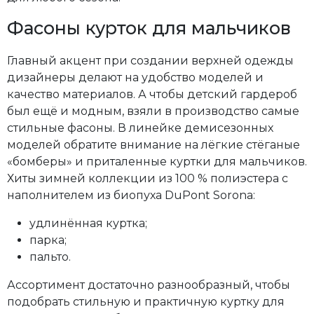
ткань верха
-100%
Фасоны курток для мальчиков
полиэстер,
ткань
Главный акцент при создании верхней одежды
подкладочная
дизайнеры делают на удобство моделей и
-100%
качество материалов. А чтобы детский гардероб
был ещё и модным, взяли в производство самые
полиэстер.
стильные фасоны. В линейке демисезонных
Наполнитель
моделей обратите внимание на лёгкие стёганые
биопух
«бомберы» и приталенные куртки для мальчиков.
DuPont
Хиты зимней коллекции из 100 % полиэстера с
Sorona. (
2
)
наполнителем из биопуха DuPont Sorona:
Пол
удлинённая куртка;
парка;
Мужской
пальто.
(
2
)
Ассортимент достаточно разнообразный, чтобы
Новинка
подобрать стильную и практичную куртку для