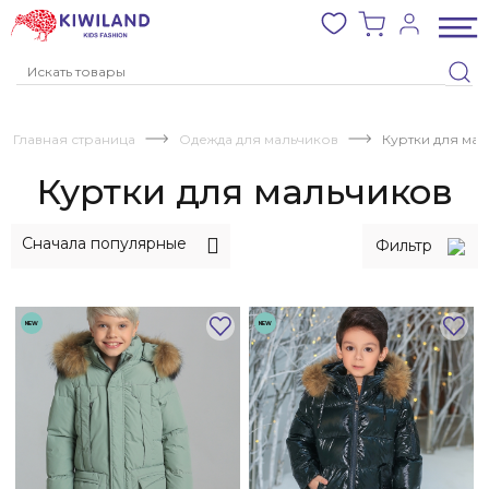
Главная страница
Одежда для мальчиков
Куртки для ма
Куртки для мальчиков
Сначала популярные
Фильтр
КОЛЛЕКЦИИ
KIWILAND
NEW
NEW
DUWALI
ДЛЯ
ДЕВОЧЕК
ДЛЯ