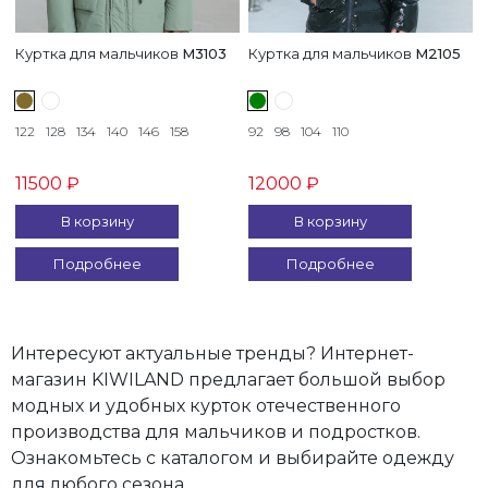
МАЛЬЧИКОВ
Куртка для мальчиков
M3103
Куртка для мальчиков
M2105
122
128
134
140
146
158
92
98
104
110
Наименование
11500 ₽
12000 ₽
изделия
В корзину
В корзину
Куртка
Подробнее
Подробнее
для
мальчиков
(
2
)
Интересуют актуальные тренды? Интернет-
Состав
магазин KIWILAND предлагает большой выбор
модных и удобных курток отечественного
изделия
производства для мальчиков и подростков.
Ознакомьтесь с каталогом и выбирайте одежду
для любого сезона.