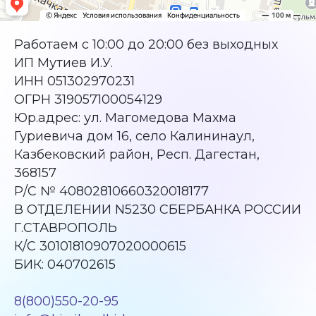
Работаем с 10:00 до 20:00 без выходных
ИП Мутиев И.У.
ИНН 051302970231
ОГРН 319057100054129
Юр.адрес: ул. Магомедова Махма
Гуриевича дом 16, село Калининаул,
Казбековский район, Респ. Дагестан,
368157
Р/С № 40802810660320018177
В ОТДЕЛЕНИИ N5230 СБЕРБАНКА РОССИИ
Г.СТАВРОПОЛЬ
К/С 30101810907020000615
БИК: 040702615
8(800)550-20-95