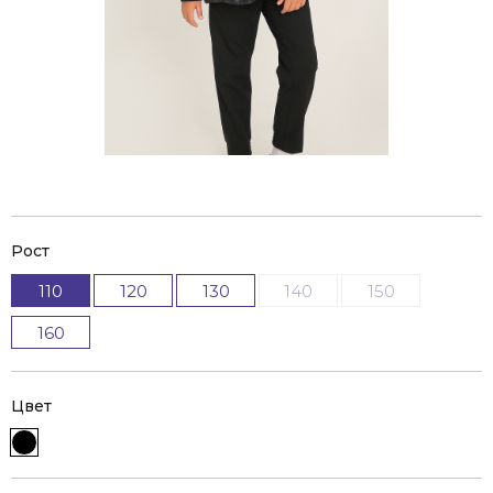
Рост
110
120
130
140
150
160
Цвет