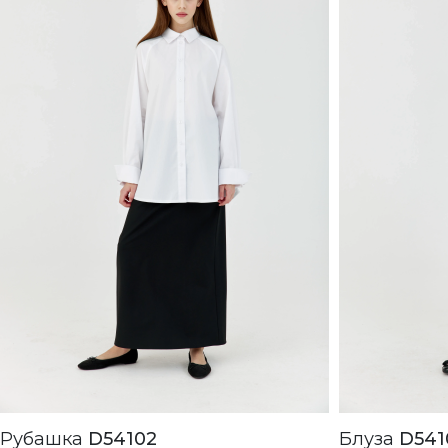
Рубашка
D54102
Блуза
D541