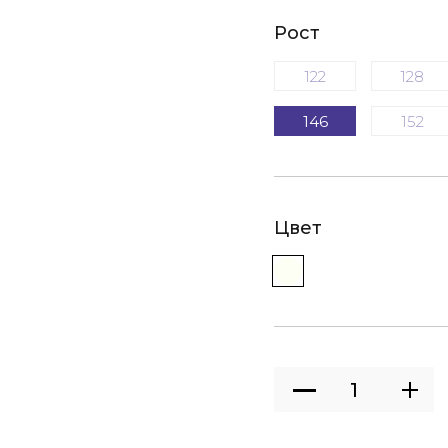
Рост
122
128
146
152
Цвет