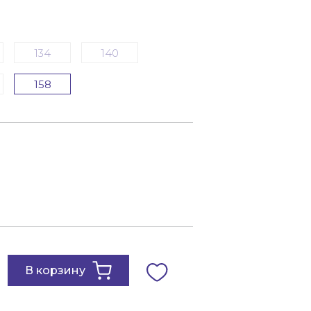
134
140
158