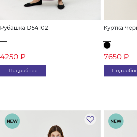
Рубашка
D54102
Куртка
4250 ₽
7650 ₽
Подробнее
Подробн
NEW
NEW