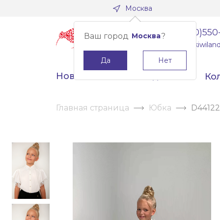
Москва
8(800)550
Ваш город
Москва
?
info@kiwiland
Да
Нет
Новинки
Скидки
Ко
Главная страница
Юбка
D44122