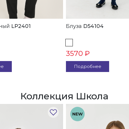
 Черный
LP2401
Блуза
D54104
3570 ₽
ее
Подробнее
Коллекция Школа
NEW