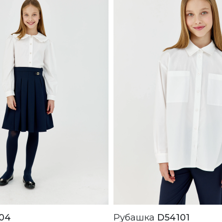
04
Рубашка
D54101