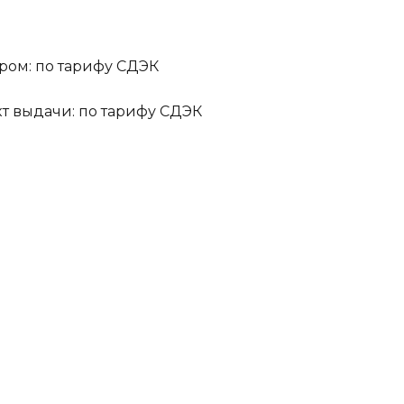
ром: по тарифу СДЭК
кт выдачи: по тарифу СДЭК