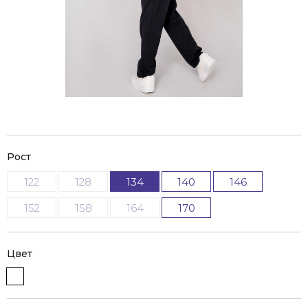
Рост
122
128
134
140
146
152
158
164
170
Цвет