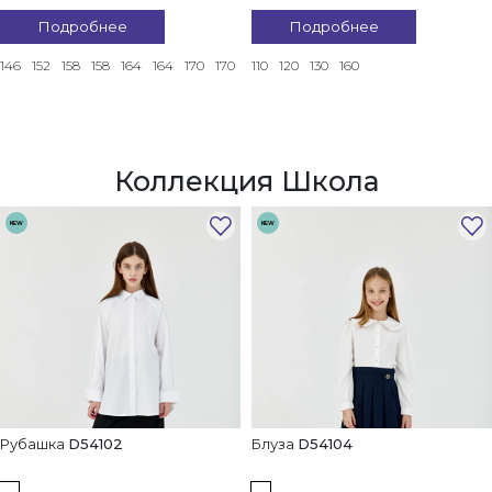
Подробнее
Подробнее
146
152
158
158
164
164
170
170
110
120
130
160
Коллекция Школа
NEW
NEW
Рубашка
D54102
Блуза
D54104