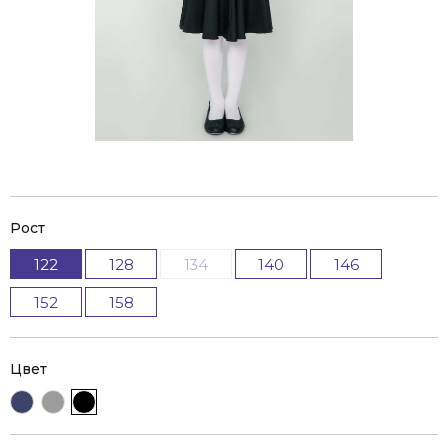
Рост
122
128
134
140
146
152
158
Цвет