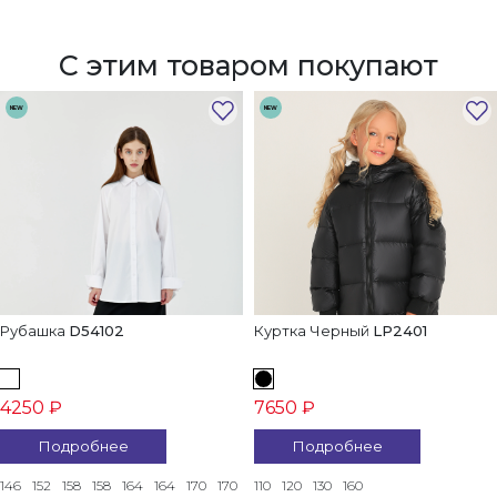
С этим товаром покупают
NEW
NEW
Рубашка
D54102
Куртка Черный
LP2401
4250 ₽
7650 ₽
Подробнее
Подробнее
146
152
158
158
164
164
170
170
110
120
130
160