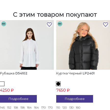
С этим товаром покупают
NEW
NEW
Рубашка
D54102
Куртка Черный
LP2401
4250 ₽
7650 ₽
Подробнее
Подробнее
146
152
158
158
164
164
170
170
110
120
130
160