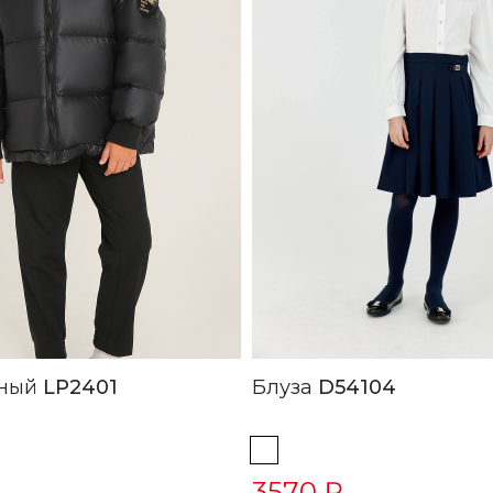
 Черный
LP2401
Блуза
D54104
3570 ₽