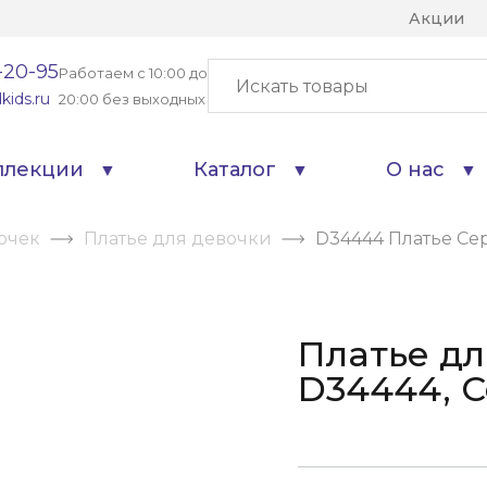
Акции
-20-95
Работаем с 10:00 до
kids.ru
20:00 без выходных
ллекции
Каталог
О нас
очек
Платье для девочки
D34444 Платье Се
Платье дл
D34444, 