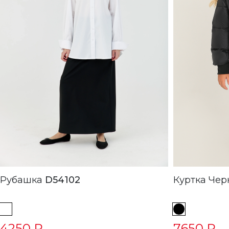
Рубашка
D54102
Куртка
4250 ₽
7650 ₽