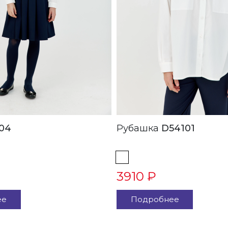
04
Рубашка
D54101
3910 ₽
ее
Подробнее