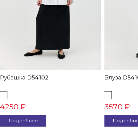
Рубашка
D54102
Блуза
D541
4250 ₽
3570 ₽
Подробнее
Подробн