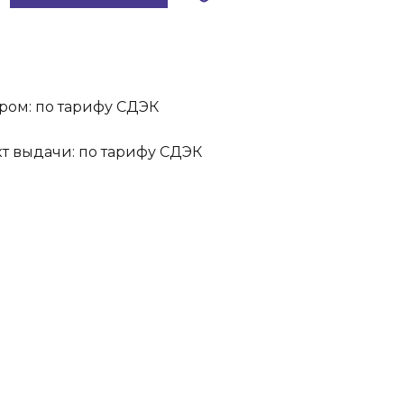
ром: по тарифу СДЭК
кт выдачи: по тарифу СДЭК