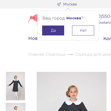
Москва
8(800)550
Ваш город
Москва
?
info@kiwiland
Да
Нет
Новинки
Скидки
Ко
Главная страница
Одежда для дев