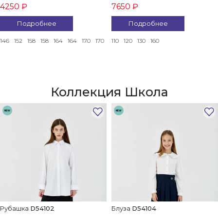
4250 ₽
7650 ₽
Подробнее
Подробнее
146
152
158
158
164
164
170
170
110
120
130
160
Коллекция Школа
NEW
NEW
Рубашка
D54102
Блуза
D54104