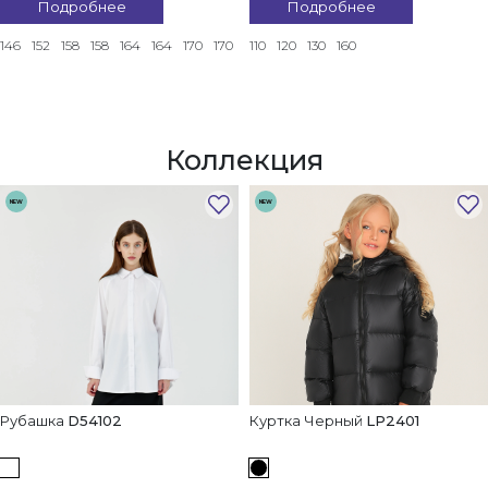
Подробнее
Подробнее
146
152
158
158
164
164
170
170
110
120
130
160
Коллекция
NEW
NEW
Рубашка
D54102
Куртка Черный
LP2401