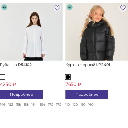
NEW
NEW
Рубашка
D54102
Куртка Черный
LP2401
4250 ₽
7650 ₽
Подробнее
Подробнее
146
152
158
158
164
164
170
170
110
120
130
160