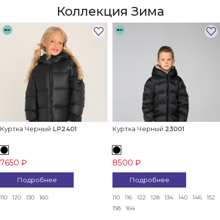
Коллекция Зима
NEW
NEW
Куртка Черный
LP2401
Куртка Черный
23001
7650 ₽
8500 ₽
Подробнее
Подробнее
110
120
130
160
110
116
122
128
134
140
146
152
158
164