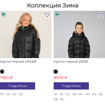
Коллекция Зима
NEW
NEW
Куртка Черный
LP2401
Куртка Черный
23001
7650 ₽
8500 ₽
Подробнее
Подробнее
110
120
130
160
110
116
122
128
134
140
146
152
158
164