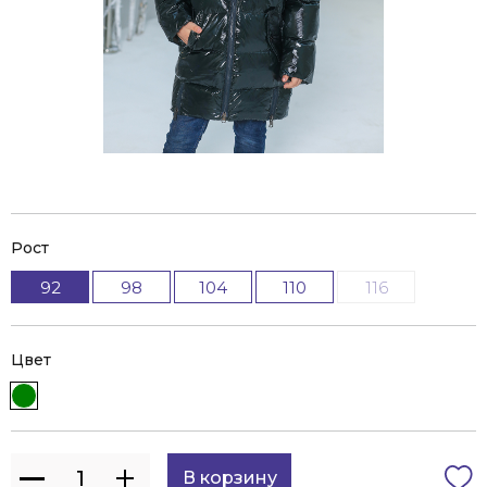
Рост
92
98
104
110
116
Цвет