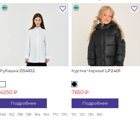
NEW
NEW
Рубашка
D54102
Куртка Черный
LP2401
4250 ₽
7650 ₽
Подробнее
Подробнее
146
152
158
158
164
164
170
170
110
120
130
160