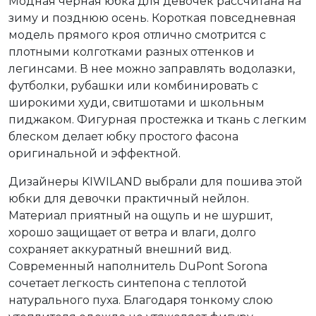
Модная черная юбка для девочек рассчитана на
зиму и позднюю осень. Короткая повседневная
модель прямого кроя отлично смотрится с
плотными колготками разных оттенков и
легинсами. В нее можно заправлять водолазки,
футболки, рубашки или комбинировать с
широкими худи, свитшотами и школьным
пиджаком. Фигурная простежка и ткань с легким
блеском делает юбку простого фасона
оригинальной и эффектной.
Дизайнеры KIWILAND выбрали для пошива этой
юбки для девочки практичный нейлон.
Материал приятный на ощупь и не шуршит,
хорошо защищает от ветра и влаги, долго
сохраняет аккуратный внешний вид.
Современный наполнитель DuPont Sorona
сочетает легкость синтепона с теплотой
натурального пуха. Благодаря тонкому слою