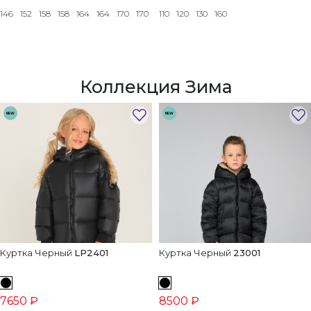
146
152
158
158
164
164
170
170
110
120
130
160
Коллекция Зима
NEW
NEW
Куртка Черный
LP2401
Куртка Черный
23001
7650 ₽
8500 ₽