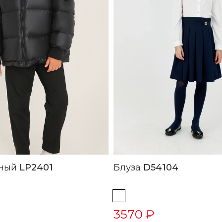
 Черный
LP2401
Блуза
D54104
3570 ₽