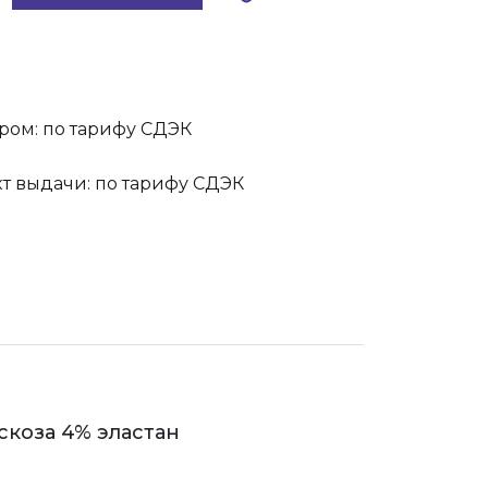
ром: по тарифу СДЭК
кт выдачи: по тарифу СДЭК
скоза 4% эластан