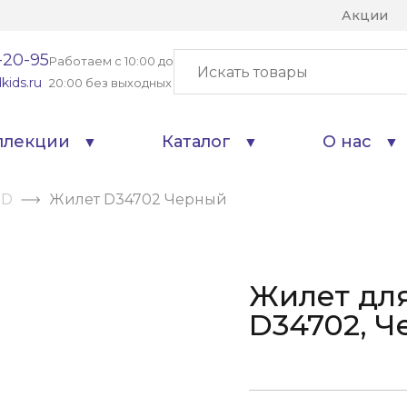
Акции
-20-95
Работаем с 10:00 до
kids.ru
20:00 без выходных
ллекции
Каталог
О нас
ND
Жилет D34702 Черный
Жилет дл
D34702, 