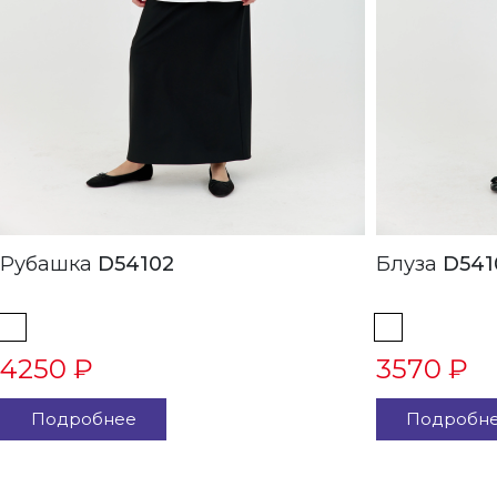
Рубашка
D54102
Блуза
D541
4250 ₽
3570 ₽
Подробнее
Подробн