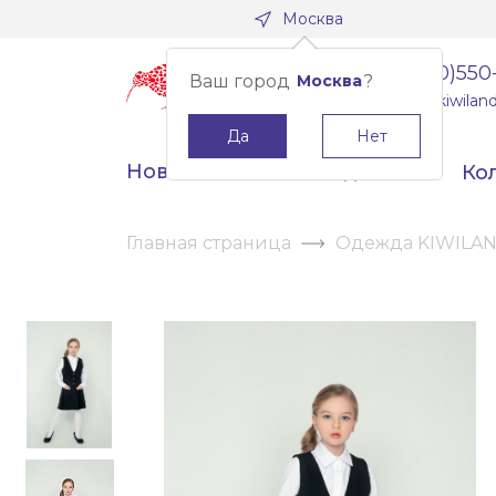
Москва
8(800)550
Ваш город
Москва
?
info@kiwiland
Да
Нет
Новинки
Скидки
Ко
Главная страница
Одежда KIWILA