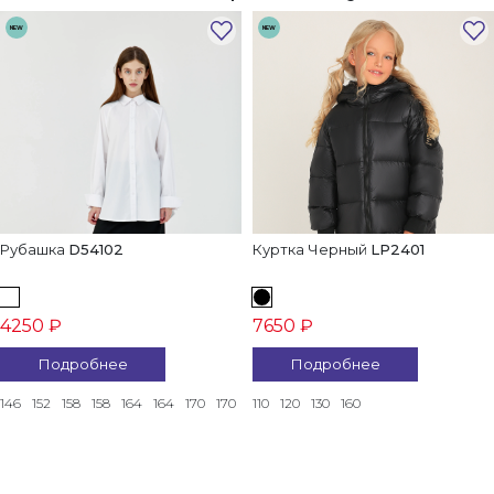
NEW
NEW
Рубашка
D54102
Куртка Черный
LP2401
4250 ₽
7650 ₽
Подробнее
Подробнее
146
152
158
158
164
164
170
170
110
120
130
160