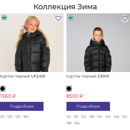
Коллекция Зима
NEW
NEW
Куртка Черный
LP2401
Куртка Черный
23001
7650 ₽
8500 ₽
Подробнее
Подробнее
110
120
130
160
110
116
122
128
134
140
146
152
158
164