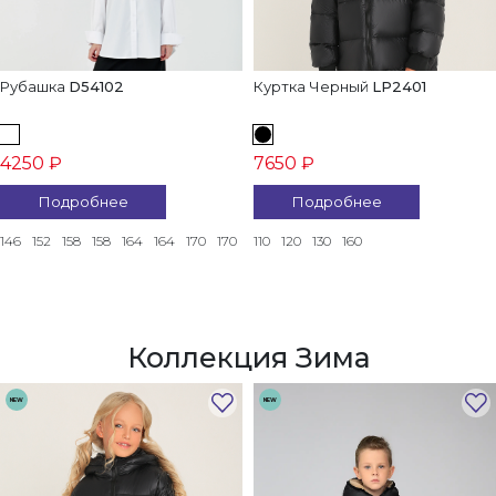
Рубашка
D54102
Куртка Черный
LP2401
4250 ₽
7650 ₽
Подробнее
Подробнее
146
152
158
158
164
164
170
170
110
120
130
160
Коллекция Зима
NEW
NEW