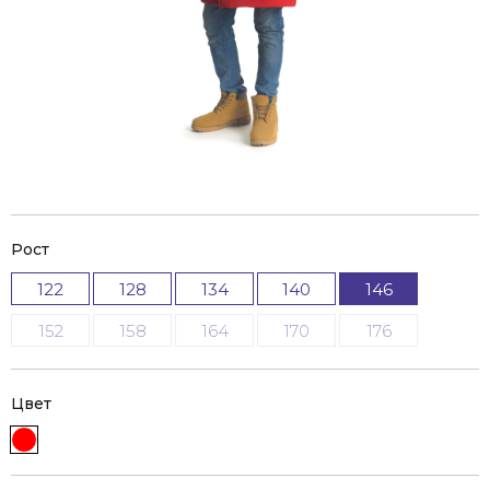
Рост
122
128
134
140
146
152
158
164
170
176
Цвет