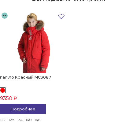
NEW
пальто Красный
MC3087
9350 ₽
Подробнее
122
128
134
140
146