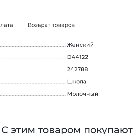
плата
Возврат товаров
Женский
D44122
242788
Школа
Молочный
С этим товаром покупают