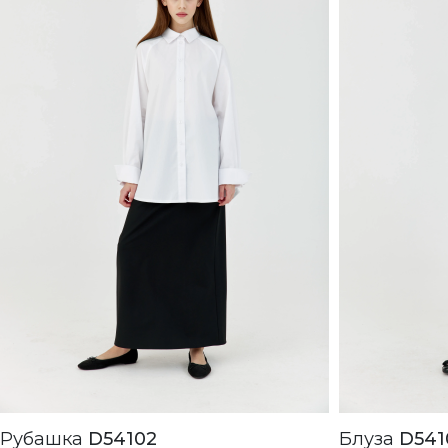
Рубашка
D54102
Блуза
D541