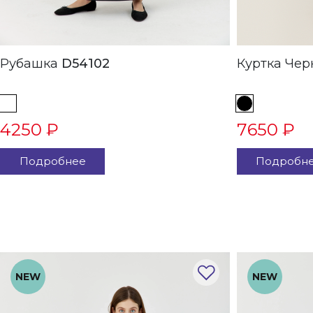
Рубашка
D54102
Куртка
4250 ₽
7650 ₽
Подробнее
Подробн
NEW
NEW