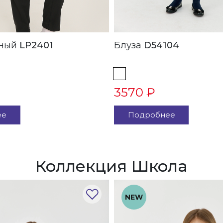
 Черный
LP2401
Блуза
D54104
3570 ₽
ее
Подробнее
Коллекция Школа
NEW