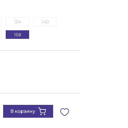
134
140
158