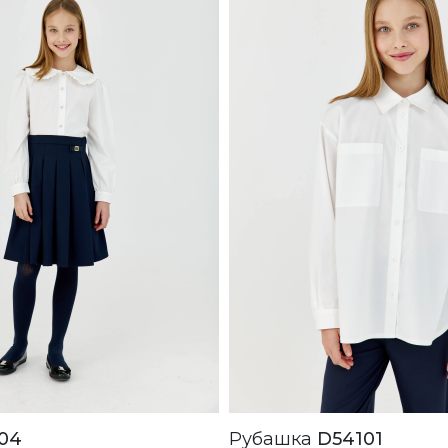
04
Рубашка
D54101