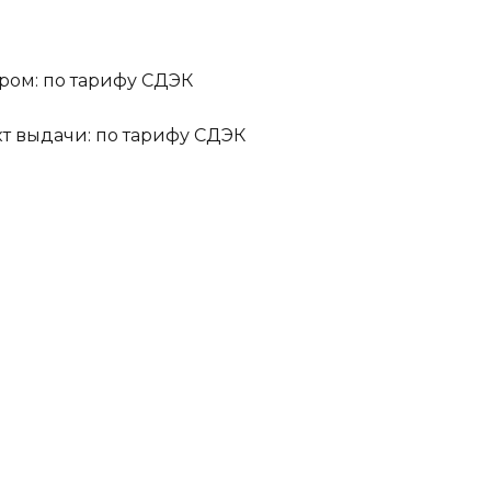
ром: по тарифу СДЭК
кт выдачи: по тарифу СДЭК