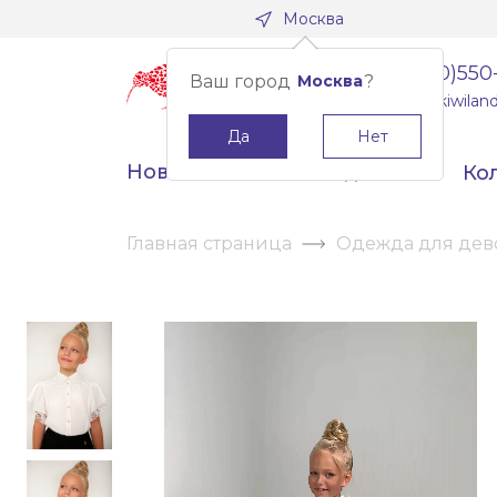
Москва
8(800)550
Ваш город
Москва
?
info@kiwiland
Да
Нет
Новинки
Скидки
Ко
Главная страница
Одежда для дев