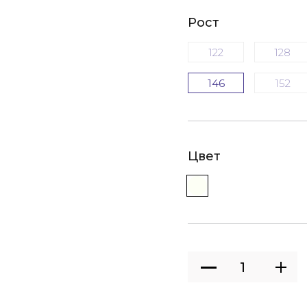
Рост
122
128
146
152
Цвет