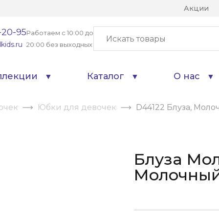
Акции
-20-95
Работаем с 10:00 до
kids.ru
20:00 без выходных
ллекции
Каталог
О нас
очек
Юбки для девочек
D44122 Блуза, Моло
Блуза Мол
Молочны