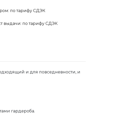
ром: по тарифу СДЭК
кт выдачи: по тарифу СДЭК
одходящий и для повседневности, и
тами гардероба.