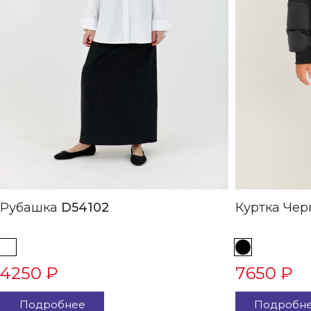
Рубашка
D54102
Куртка
4250 ₽
7650 ₽
Подробнее
Подробн