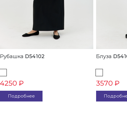
Рубашка
D54102
Блуза
D541
4250 ₽
3570 ₽
Подробнее
Подробн