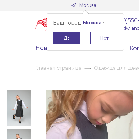
Москва
8(800)550
Ваш город
Москва
?
info@kiwiland
Да
Нет
Новинки
Скидки
Ко
Главная страница
Одежда для дев