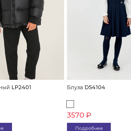
 Черный
LP2401
Блуза
D54104
3570 ₽
ее
Подробнее