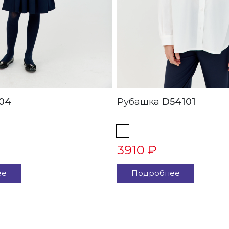
04
Рубашка
D54101
3910 ₽
ее
Подробнее