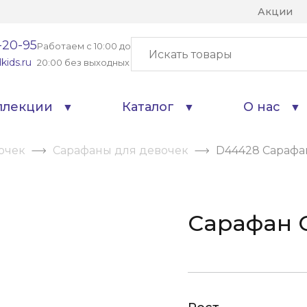
Акции
-20-95
Работаем с 10:00 до
kids.ru
20:00 без выходных
ллекции
Каталог
О нас
очек
Сарафаны для девочек
D44428 Сарафа
Сарафан 