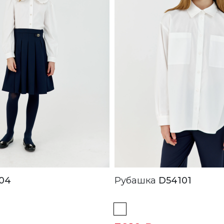
04
Рубашка
D54101