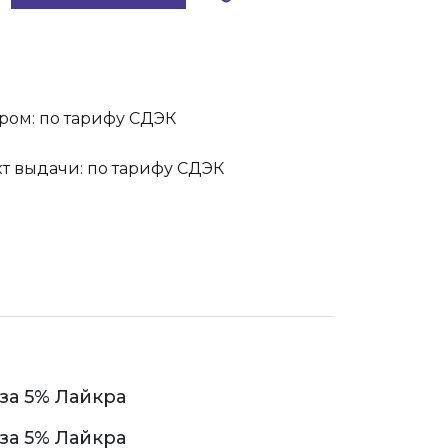
ром: по тарифу СДЭК
кт выдачи: по тарифу СДЭК
за 5% Лайкра
за 5% Лайкра