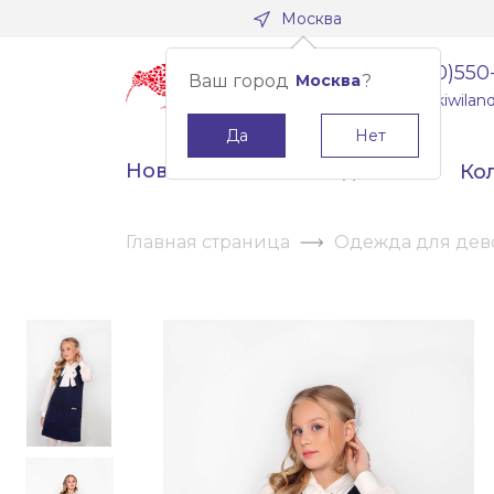
Москва
8(800)550
Ваш город
Москва
?
info@kiwiland
Да
Нет
Новинки
Скидки
Ко
Главная страница
Одежда для дев