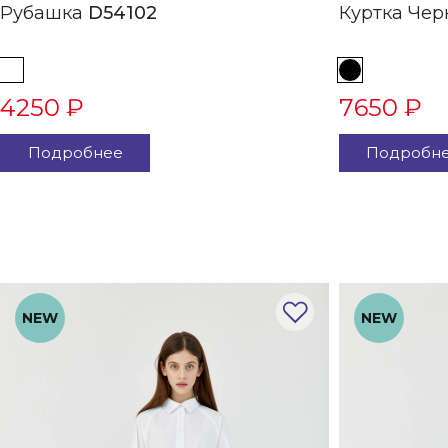
Рубашка
D54102
Куртка
4250 ₽
7650 ₽
Подробнее
Подробн
NEW
NEW