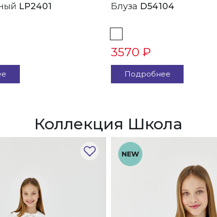
 Черный
LP2401
Блуза
D54104
3570 ₽
ее
Подробнее
Коллекция Школа
NEW