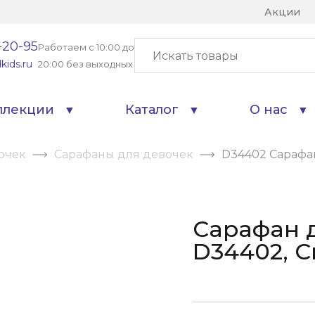
Акции
-20-95
Работаем с 10:00 до
kids.ru
20:00 без выходных
ллекции
Каталог
О нас
очек
Сарафаны для девочек
D34402 Сарафа
Сарафан 
D34402, 