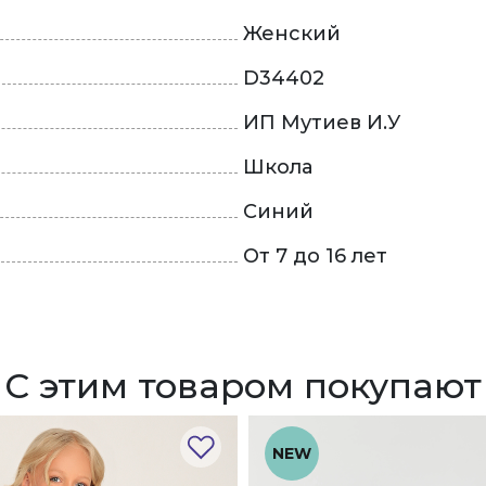
Женский
D34402
ИП Мутиев И.У
Школа
Синий
От 7 до 16 лет
С этим товаром покупают
NEW