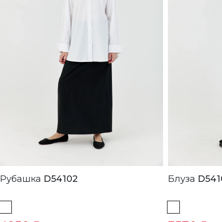
Рубашка
D54102
Блуза
D541