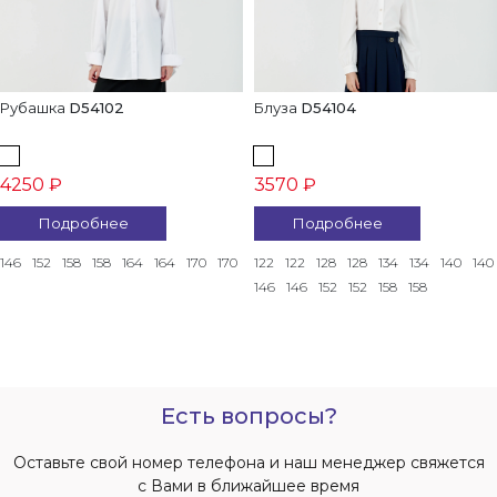
Рубашка
D54102
Блуза
D54104
4250 ₽
3570 ₽
Подробнее
Подробнее
146
152
158
158
164
164
170
170
122
122
128
128
134
134
140
140
146
146
152
152
158
158
Есть вопросы?
Оставьте свой номер телефона и наш менеджер свяжется
с Вами в ближайшее время