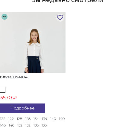
Вы недавно смотрели
NEW
Блуза
D54104
3570 ₽
Подробнее
122
122
128
128
134
134
140
140
146
146
152
152
158
158