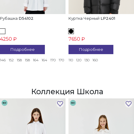
Рубашка
D54102
Куртка Черный
LP2401
4250 ₽
7650 ₽
Подробнее
Подробнее
146
152
158
158
164
164
170
170
110
120
130
160
Коллекция Школа
NEW
NEW