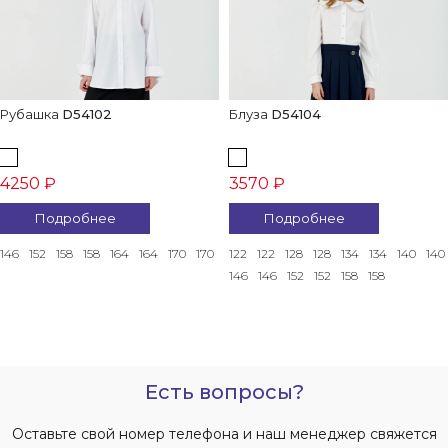
Рубашка
D54102
Блуза
D54104
4250 ₽
3570 ₽
Подробнее
Подробнее
146
152
158
158
164
164
170
170
122
122
128
128
134
134
140
140
146
146
152
152
158
158
Есть вопросы?
Оставьте свой номер телефона и наш менеджер свяжется