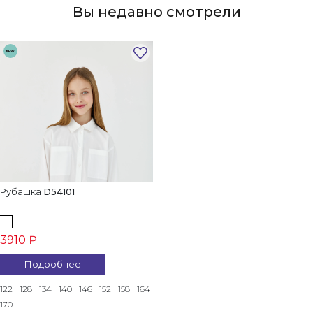
Вы недавно смотрели
NEW
Рубашка
D54101
3910 ₽
Подробнее
122
128
134
140
146
152
158
164
170