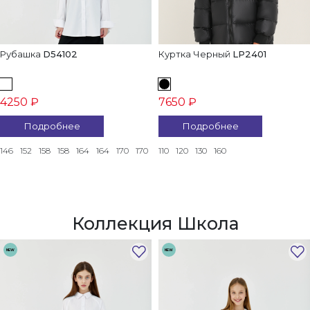
Рубашка
D54102
Куртка Черный
LP2401
4250 ₽
7650 ₽
Подробнее
Подробнее
146
152
158
158
164
164
170
170
110
120
130
160
Коллекция Школа
NEW
NEW