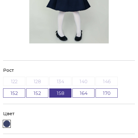
Рост
122
128
134
140
146
152
152
158
164
170
Цвет