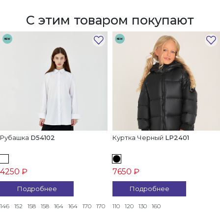
С этим товаром покупают
NEW
NEW
Рубашка
D54102
Куртка Черный
LP2401
4250 ₽
7650 ₽
Подробнее
Подробнее
146
152
158
158
164
164
170
170
110
120
130
160