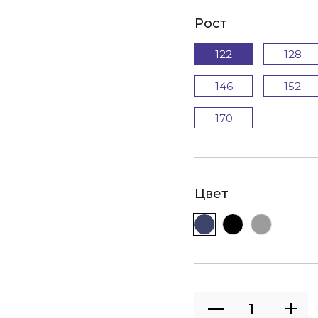
Рост
122
128
146
152
170
Цвет