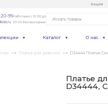
Акции
-20-95
Работаем с 10:00 до
kids.ru
20:00 без выходных
ллекции
Каталог
О нас
очек
Платье для девочки
D34444 Платье С
Платье дл
D34444, 