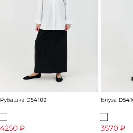
Рубашка
D54102
Блуза
D541
4250 ₽
3570 ₽