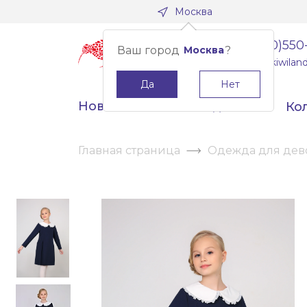
Москва
8(800)550
Ваш город
Москва
?
info@kiwiland
Да
Нет
Новинки
Скидки
Ко
Главная страница
Одежда для дев