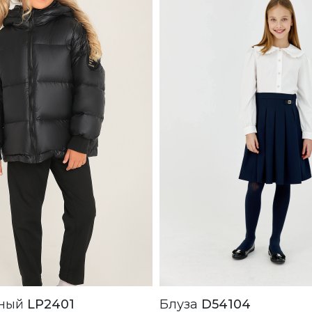
 Черный
LP2401
Блуза
D54104