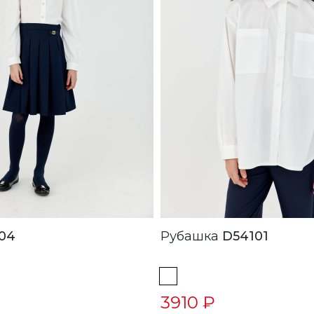
04
Рубашка
D54101
3910 ₽