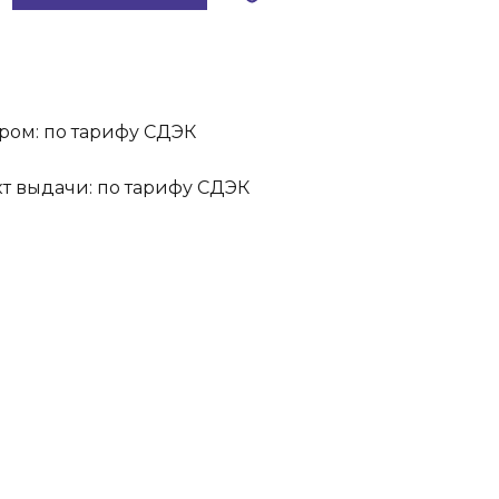
ром: по тарифу СДЭК
кт выдачи: по тарифу СДЭК