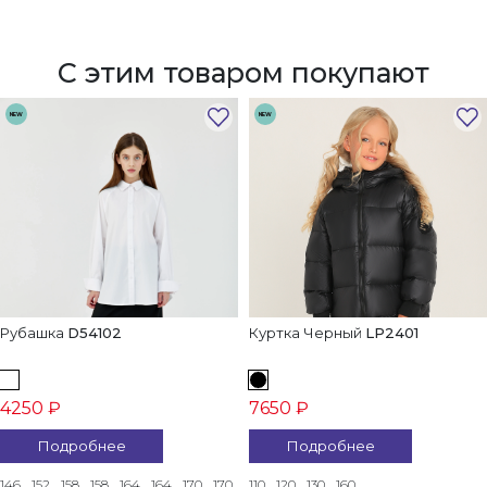
С этим товаром покупают
NEW
NEW
Рубашка
D54102
Куртка Черный
LP2401
4250 ₽
7650 ₽
Подробнее
Подробнее
146
152
158
158
164
164
170
170
110
120
130
160