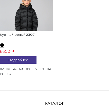
Куртка Черный
23001
8500 ₽
Подробнее
110
116
122
128
134
140
146
152
158
164
КАТАЛОГ