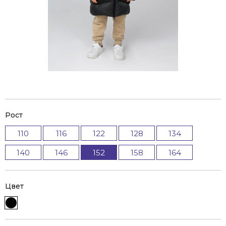
Рост
110
116
122
128
134
140
146
152
158
164
Цвет