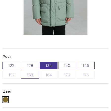
Рост
122
128
134
140
146
152
158
164
170
176
Цвет