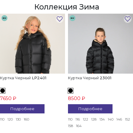
Коллекция Зима
NEW
NEW
Куртка Черный
LP2401
Куртка Черный
23001
7650 ₽
8500 ₽
Подробнее
Подробнее
110
120
130
160
110
116
122
128
134
140
146
152
158
164