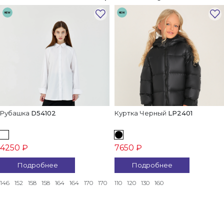
NEW
NEW
Рубашка
D54102
Куртка Черный
LP2401
4250 ₽
7650 ₽
Подробнее
Подробнее
146
152
158
158
164
164
170
170
110
120
130
160