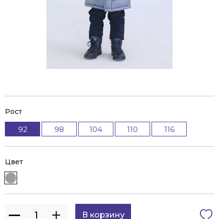
Рост
92
98
104
110
116
Цвет