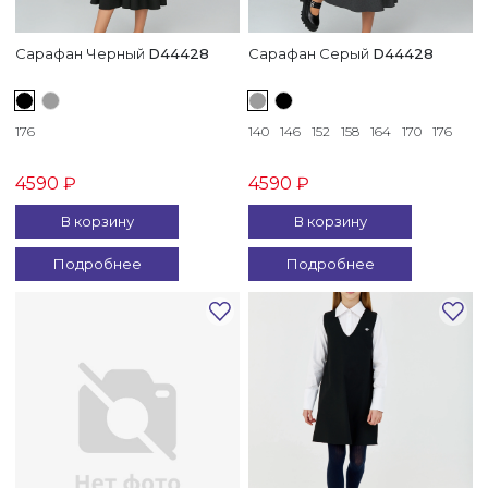
МАЛЬЧИКОВ
Сарафан Черный
D44428
Сарафан Серый
D44428
176
140
146
152
158
164
170
176
Пол
4590 ₽
4590 ₽
Женский
В корзину
В корзину
(
2
)
Подробнее
Подробнее
Новинка
да
(
2
)
Коллекция