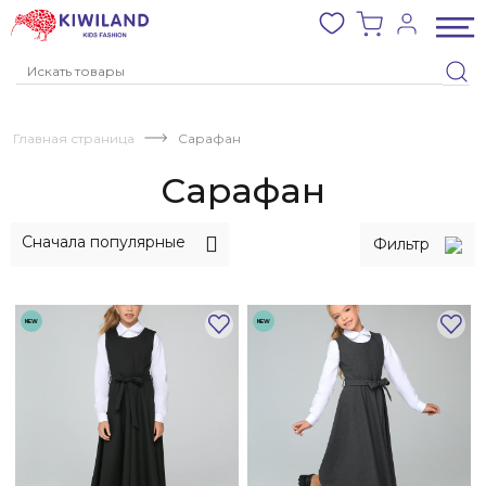
Главная страница
Сарафан
Сарафан
Сначала популярные
Фильтр
КОЛЛЕКЦИИ
KIWILAND
NEW
NEW
DUWALI
ДЛЯ
ДЕВОЧЕК
ДЛЯ