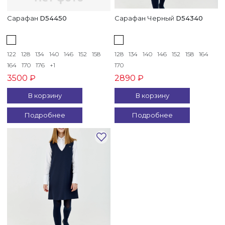
Школа
(
2
)
Сарафан
D54450
Сарафан Черный
D54340
Цвет
122
128
134
140
146
152
158
128
134
140
146
152
158
164
Черный
164
170
176
+1
170
(
1
)
3500 ₽
2890 ₽
В корзину
В корзину
Серый
Подробнее
Подробнее
(
1
)